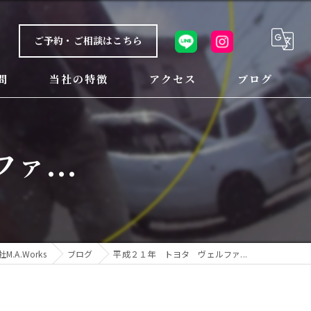
ご予約・ご相談はこちら
問
当社の特徴
アクセス
ブログ
鈑金
...
整備
カスタム
パーツ交換
A.Works
ブログ
平成２１年 トヨタ ヴェルファ...
中古車