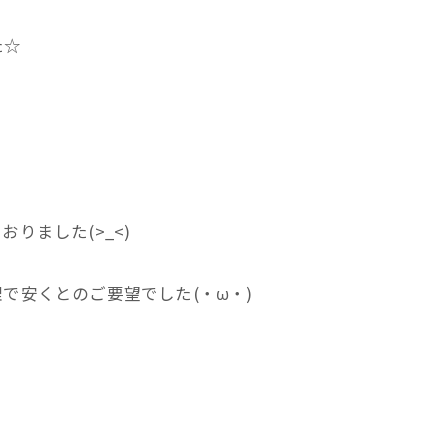
た☆
ました(>_<)
で安くとのご要望でした(・ω・)