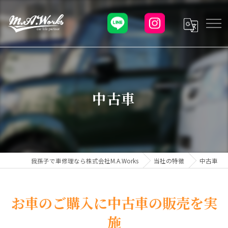
中古車
我孫子で車修理なら株式会社M.A.Works
当社の特徴
中古車
お車のご購入に中古車の販売を実
施